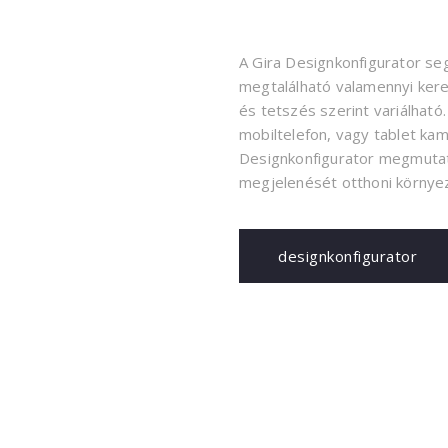
A Gira Designkonfigurator seg
megtalálható valamennyi kere
és tetszés szerint variálható
mobiltelefon, vagy tablet ka
Designkonfigurator megmutatj
megjelenését otthoni környez
designkonfigurator