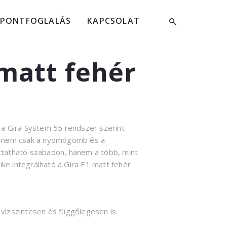
ŐPONTFOGLALÁS
KAPCSOLAT
 matt fehér
s a Gira System 55 rendszer szerint
ül nem csak a nyomógomb és a
oztatható szabadon, hanem a több, mint
ke integrálható a Gira E1 matt fehér
 vízszintesen és függőlegesen is