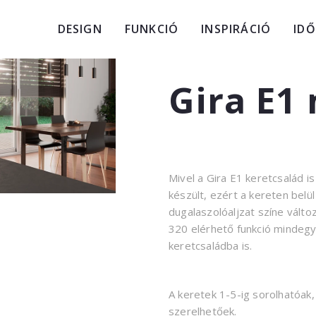
DESIGN
FUNKCIÓ
INSPIRÁCIÓ
ID
Gira E1
Mivel a Gira E1 keretcsalád i
készült, ezért a kereten bel
dugalaszolóaljzat színe vált
320 elérhető funkció mindegyi
keretcsaládba is.
A keretek 1-5-ig sorolhatóak,
szerelhetőek.