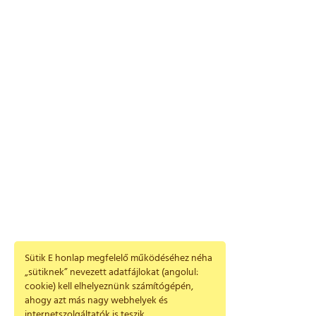
Sütik E honlap megfelelő működéséhez néha
„sütiknek” nevezett adatfájlokat (angolul:
cookie) kell elhelyeznünk számítógépén,
ahogy azt más nagy webhelyek és
internetszolgáltatók is teszik.