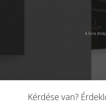
A Gira dizá
Kérdése van? Érdekl