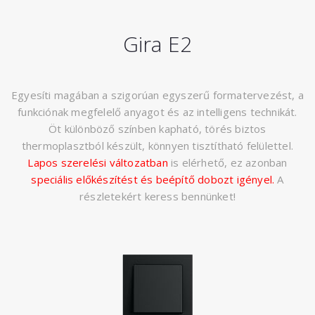
Gira E2
Egyesíti magában a szigorúan egyszerű formatervezést, a
funkciónak megfelelő anyagot és az intelligens technikát.
Öt különböző színben kapható, törés biztos
thermoplasztból készült, könnyen tisztítható felülettel.
Lapos szerelési változatban
is elérhető, ez azonban
speciális előkészítést és beépítő dobozt igényel.
A
részletekért keress bennünket!