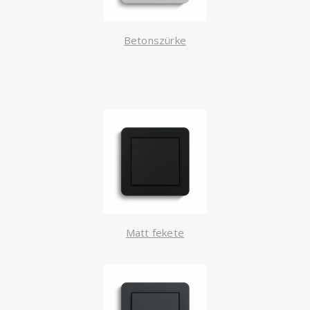
Betonszürke
Matt fekete