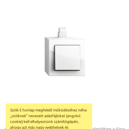
Sütik E honlap megfelelő működéséhez néha
„sütiknek” nevezett adatfájlokat (angolul:
cookie) kell elhelyeznünk számítógépén,
ahogy azt más nagy webhelyek és
Ajtónyitás kulcs nélkül
Új színekben a Gira