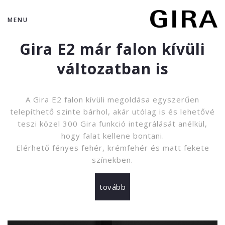
MENU
Gira E2 már falon kívüli
változatban is
A Gira E2 falon kívüli megoldása egyszerűen
telepíthető szinte bárhol, akár utólag is és lehetővé
teszi közel 300 Gira funkció integrálását anélkül,
hogy falat kellene bontani.
Elérhető fényes fehér, krémfehér és matt fekete
színekben.
tovább