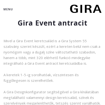
MENU
Gira Event antracit
Mivel a Gira Event keretcsalád is a Gira System 55
szabvány szerint készült, ezért a kereten belül nem csak a
nyomógom vagy a dugalj színe változtatható szabadon,
hanem a több, mint 320 elérhető funkció mindegyike
integrálható a Gira Event antracit keretcsaládba is.
A keretek 1-5-ig sorolhatóak, vízszintesen és
függőlegesen is szerelhetőek.
A Gira Designkonfigurator segítségével a Gira kínálatában
megtalálható valamennyi design keretcsalád, színek és
szerelvények megjeleníthetők, tetszés szerint variálhatók.