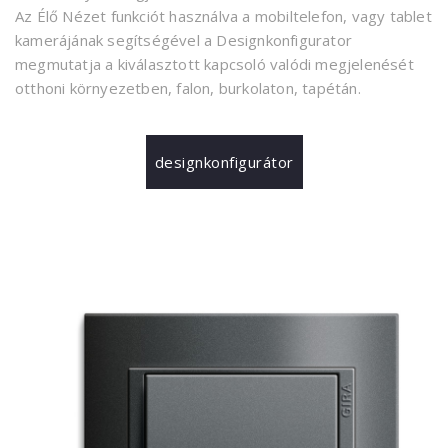
Az Élő Nézet funkciót használva a mobiltelefon, vagy tablet
kamerájának segítségével a Designkonfigurator
megmutatja a kiválasztott kapcsoló valódi megjelenését
otthoni környezetben, falon, burkolaton, tapétán.
designkonfigurátor