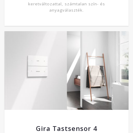
keretváltozattal, számtalan szín- és
anyagválaszték.
Gira Tastsensor 4