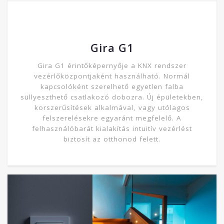
Gira G1
Gira G1 érintőképernyője a KNX rendszer
vezérlőközpontjaként használható. Normál
kapcsolóként szerelhető egyetlen falba
süllyeszthető csatlakozó dobozra. Új épületekben,
korszerűsítések alkalmával, vagy utólagos
felszerelésekre egyaránt megfelelő. A
felhasználóbarát kialakítás intuitív vezérlést
biztosít az otthonod felett.