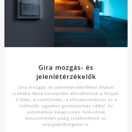
Gira mozgás- és
jelenlétérzékelők
Gira mozgás- és jelenlétérzékelőkkel ellátott
szobába lépve könnyedén aktiválhatóak a fények,
a fűtés, a szellőztetés, a klímaberendezés és a
redőnyök, egyetlen gombnyomás nélkül. Az
automatikus kikapcsolási funkciónak
köszönhetően pedig csökkenthetik az
energiaköltségeket is.