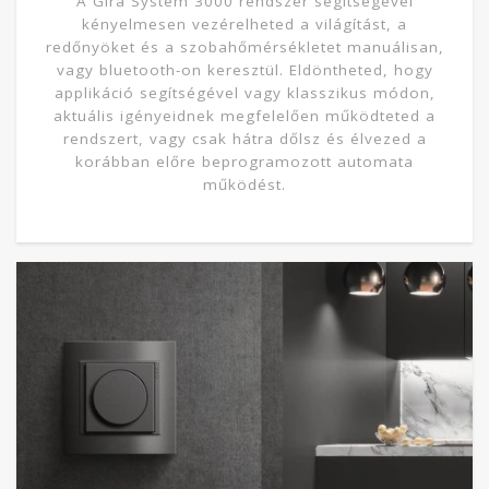
A Gira System 3000 rendszer segítségével
kényelmesen vezérelheted a világítást, a
redőnyöket és a szobahőmérsékletet manuálisan,
vagy bluetooth-on keresztül. Eldöntheted, hogy
applikáció segítségével vagy klasszikus módon,
aktuális igényeidnek megfelelően működteted a
rendszert, vagy csak hátra dőlsz és élvezed a
korábban előre beprogramozott automata
működést.