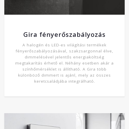
Gira fényerőszabályozás
A halogén és LED-es világítási termékek
fényerőszabályozásával, szakzsargonnal élve,
dimmelésével jelentős energiaköltség
megtakarítás érhető el. Néhány esetben akár a
színhőmérséklet is állítható. A Gira több
különböző dimmert is ajánl, mely az összes
keretcsaládjába integrálható.