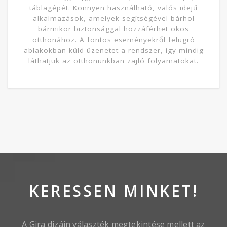
táblagépét. Könnyen használható, valós idejű
alkalmazások, amelyek segítségével bárhol
bármikor biztonsággal hozzáférhet okos
otthonához. A fontos eseményekről felugró
ablakokban küld üzenetet a rendszer, így mindig
láthatjuk az otthonunkban zajló folyamatokat.
KERESSEN MINKET!
A Gira dizájn választék megtekintése mellett az