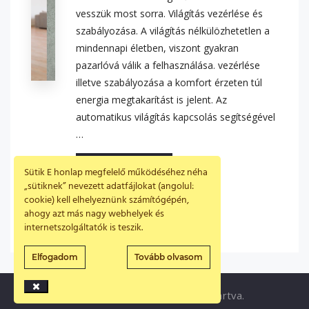
vesszük most sorra. Világítás vezérlése és
szabályozása. A világítás nélkülözhetetlen a
mindennapi életben, viszont gyakran
pazarlóvá válik a felhasználása. vezérlése
illetve szabályozása a komfort érzeten túl
energia megtakarítást is jelent. Az
automatikus világítás kapcsolás segítségével
…
continue reading
Sütik E honlap megfelelő működéséhez néha
„sütiknek” nevezett adatfájlokat (angolul:
cookie) kell elhelyeznünk számítógépén,
ahogy azt más nagy webhelyek és
Prev
internetszolgáltatók is teszik.
Elfogadom
Tovább olvasom
© Gira 2021 - Minden jog fenntartva.