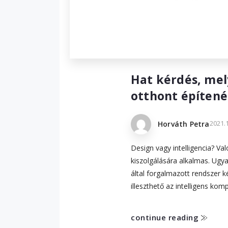
Hat kérdés, mely
otthont építenél
2021.1
Horváth Petra
Design vagy intelligencia? Va
kiszolgálására alkalmas. Ugy
által forgalmazott rendszer k
illeszthető az intelligens k
continue reading