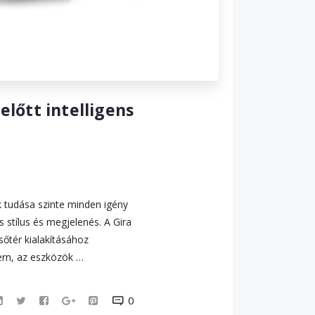
előtt intelligens
k tudása szinte minden igény
 stílus és megjelenés. A Gira
sőtér kialakításához
ern, az eszközök …
0