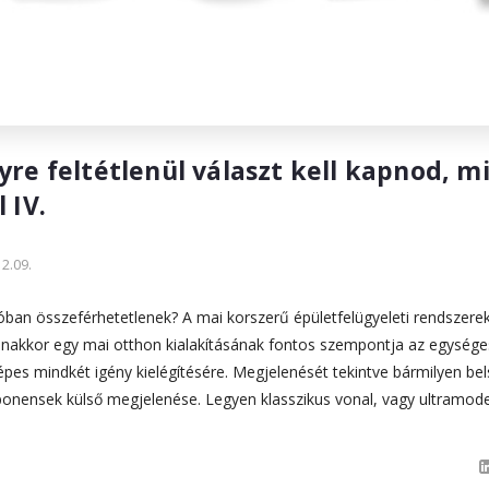
re feltétlenül választ kell kapnod, mi
 IV.
2.09.
lóban összeférhetetlenek? A mai korszerű épületfelügyeleti rendszere
anakkor egy mai otthon kialakításának fontos szempontja az egységes
épes mindkét igény kielégítésére. Megjelenését tekintve bármilyen bel
omponensek külső megjelenése. Legyen klasszikus vonal, vagy ultramod