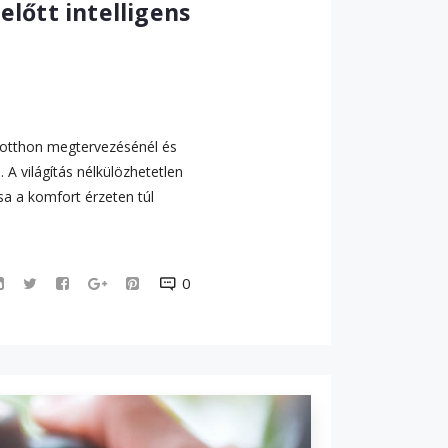
előtt intelligens
ns otthon megtervezésénél és
 A világítás nélkülözhetetlen
sa a komfort érzeten túl
0