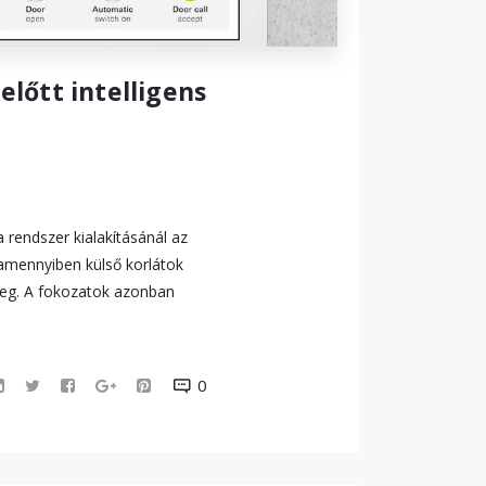
előtt intelligens
rendszer kialakításánál az
 amennyiben külső korlátok
 meg. A fokozatok azonban
0