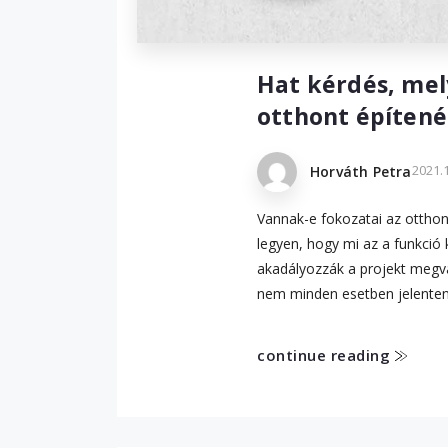
Hat kérdés, mely
otthont építenél 
2021.1
Horváth Petra
Vannak-e fokozatai az otthon
legyen, hogy mi az a funkció 
akadályozzák a projekt megva
nem minden esetben jelenten
continue reading