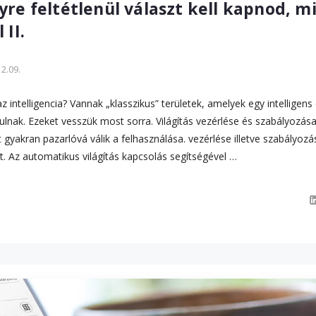
re feltétlenül választ kell kapnod, mi
 II.
2.09.
 az intelligencia? Vannak „klasszikus” területek, amelyek egy intellige
dulnak. Ezeket vesszük most sorra. Világítás vezérlése és szabályozása.
 gyakran pazarlóvá válik a felhasználása. vezérlése illetve szabályozá
nt. Az automatikus világítás kapcsolás segítségével …