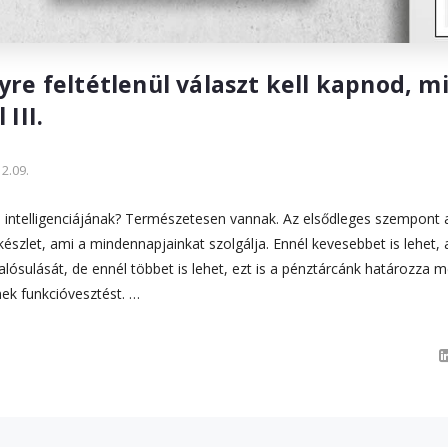
re feltétlenül választ kell kapnod, mi
III.
2.09.
 intelligenciájának? Természetesen vannak. Az elsődleges szempont a 
készlet, ami a mindennapjainkat szolgálja. Ennél kevesebbet is lehet,
lósulását, de ennél többet is lehet, ezt is a pénztárcánk határozza
ek funkcióvesztést. …