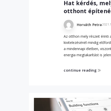
Hat kérdés, mely
otthont építenél
2021.1
Horváth Petra
Az otthon mely részeit érinti
kivitelezésénél mindig előfor
a mindennapi életben, viszont
energia megtakarítást is jele
continue reading