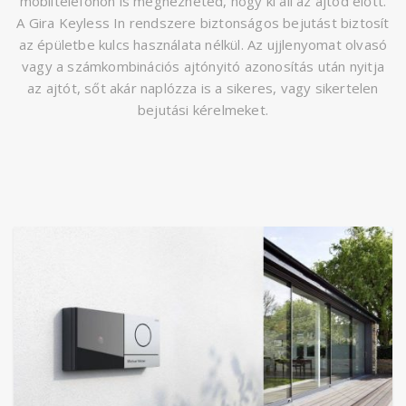
mobiltelefonon is megnézheted, hogy ki áll az ajtód előtt.
A Gira Keyless In rendszere biztonságos bejutást biztosít
az épületbe kulcs használata nélkül. Az ujjlenyomat olvasó
vagy a számkombinációs ajtónyitó azonosítás után nyitja
az ajtót, sőt akár naplózza is a sikeres, vagy sikertelen
bejutási kérelmeket.