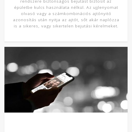
rendszere biztonságos bejutást biztosít az
épületbe kulcs használata nélkül. Az ujjlenyomat
olvasó vagy a számkombinációs ajtónyitó
azonosítás után nyitja az ajtót, sőt akár naplózza
is a sikeres, vagy sikertelen bejutási kérelmeket.