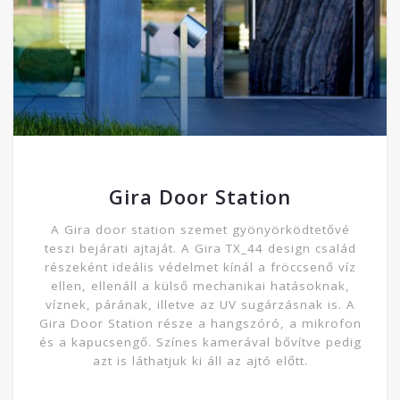
Gira Door Station
A Gira door station szemet gyönyörködtetővé
teszi bejárati ajtaját. A Gira TX_44 design család
részeként ideális védelmet kínál a fröccsenő víz
ellen, ellenáll a külső mechanikai hatásoknak,
víznek, párának, illetve az UV sugárzásnak is. A
Gira Door Station része a hangszóró, a mikrofon
és a kapucsengő. Színes kamerával bővítve pedig
azt is láthatjuk ki áll az ajtó előtt.