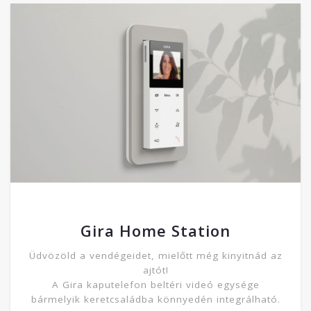
Gira Home Station
Üdvözöld a vendégeidet, mielőtt még kinyitnád az
ajtót!
A Gira kaputelefon beltéri videó egysége
bármelyik keretcsaládba könnyedén integrálható.