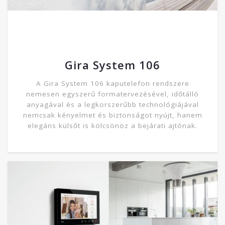
Gira System 106
A Gira System 106 kaputelefon rendszere
nemesen egyszerű formatervezésével, időtálló
anyagával és a legkorszerűbb technológiájával
nemcsak kényelmet és biztonságot nyújt, hanem
elegáns külsőt is kölcsönöz a bejárati ajtónak.