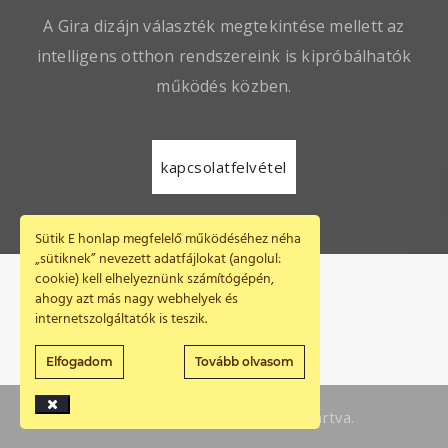
A Gira dizájn választék megtekintése mellett az
intelligens otthon rendszereink is kipróbálhatók
működés közben.
kapcsolatfelvétel
Sütik E honlap megfelelő működéséhez néha
„sütiknek” nevezett adatfájlokat (angolul:
cookie) kell elhelyeznünk számítógépén,
ahogy azt más nagy webhelyek és
internetszolgáltatók is teszik.
Elfogadom
Tovább olvasom
© Gira 2021 - Minden jog fenntartva.