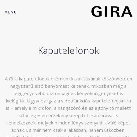
MENU
Kaputelefonok
A Gira kaputelefonok prémium kialakításának köszönhetően
nagyszerű első benyomást keltenek, miközben még a
legigényesebb biztonsági és kényelmi igényeket is
kielégítik. Ugyanez igaz a videofunkciós kaputelefonjainkra
is – amely a mikrofon, a hangszóró és az ajtónyitó mellett
különlegesen érzékeny beépített kamerával is
rendelkeznek, melyek minden fényviszonynál kiváló képet
adnak. És már nem csak a lakásban, hanem útközben,