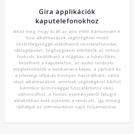
Gira applikációk
kaputelefonokhoz
Nézd meg, hogy ki áll az ajtó előtt! Bárhonnan! A
Gira alkalmazások segítségével mobil
vezérlőegységgé alakíthatod okostelefonodat,
táblagépedet. Segítségükkel elérhetők az otthon
funkciói, beállítható a világítás, a hűtés/fűtés,
kezelhető a kaputelefon, az audió rendszer,
megtekinthetők a webkamera képei, a várható és
a jelenlegi időjárás Könnyen használható, valós
idejű alkalmazások, amelyek segítségével bárhol
bármikor biztonsággal hozzáférhetsz okos
otthonodhoz. A fontos eseményekről felugró
ablakokban küld üzenetet a rendszer, így mindig
láthatjuk az otthonunkban zajló folyamatokat.