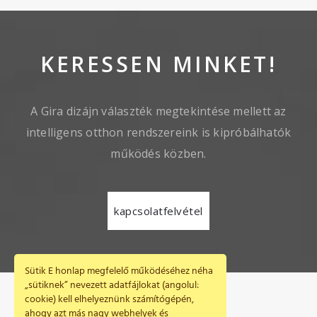
KERESSEN MINKET!
A Gira dizájn választék megtekintése mellett az
intelligens otthon rendszereink is kipróbálhatók
működés közben.
kapcsolatfelvétel
Sütik E honlap megfelelő működéséhez néha
„sütiknek” nevezett adatfájlokat (angolul:
cookie) kell elhelyeznünk számítógépén,
ahogy azt más nagy webhelyek és