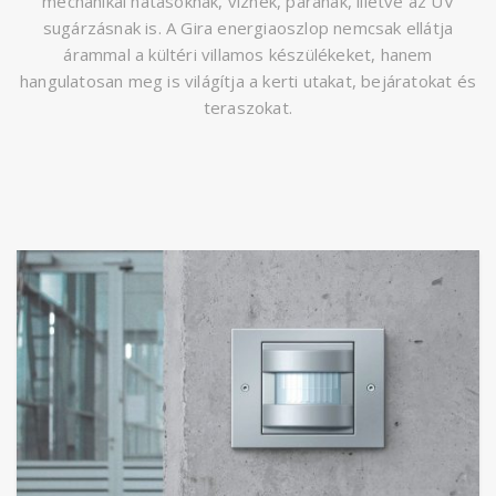
mechanikai hatásoknak, víznek, párának, illetve az UV
sugárzásnak is. A Gira energiaoszlop nemcsak ellátja
árammal a kültéri villamos készülékeket, hanem
hangulatosan meg is világítja a kerti utakat, bejáratokat és
teraszokat.