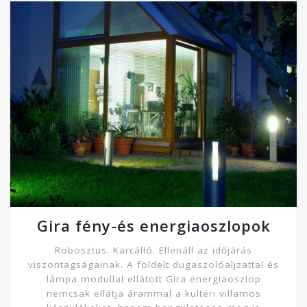
Gira fény-és energiaoszlopok
Robosztus. Karcálló. Ellenáll az időjárás
viszontagságainak. A földelt dugaszolóaljzattal és
lámpa modullal ellátott Gira energiaoszlop
nemcsak ellátja árammal a kültéri villamos