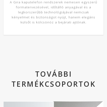
A Gira kaputelefon rendszerek nemesen egyszerű
formatervezésével, időtálló anyagával és a
legkorszerűbb technológiájával nemcsak
kényelmet és biztonságot nyújt, hanem elegáns
külsőt is kölcsönöz a bejárati ajtónak.
TOVÁBBI
TERMÉKCSOPORTOK